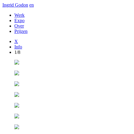
Ingrid Godon
en
Werk
Expo
Over
Prijzen
X
Info
1/8