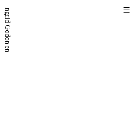
Ingrid Godon
Artbooks
en
De wegen