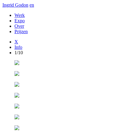
Ingrid Godon
en
Werk
Expo
Over
Prijzen
X
Info
1/10